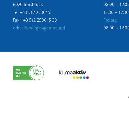
6020 Innsbruck
08.00 – 12.0
Tel: +43 512 250015
13.00 – 17.00
Fax: +43 512 250015 30
Freitag
office@energieagentur.tirol
08.00 – 12.0