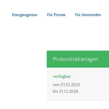
Zum Inhalt springen (Alt + 0)
zur Navigation springen (Alt + 1)
Zur Suche springen (Alt + 2)
Energieagentur
Für Private
Für Gemeinden
Photovoltaikanlagen
verfügbar
von 01.01.2025
bis 31.12.2028