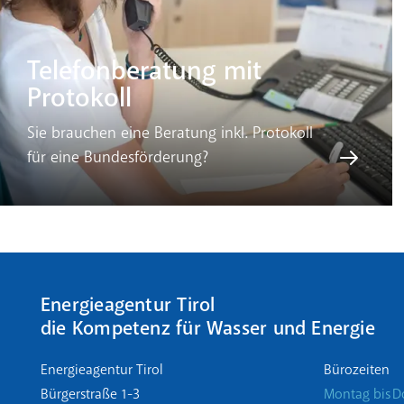
Telefonberatung mit
Protokoll
Sie brauchen eine Beratung inkl. Protokoll
für eine Bundesförderung?
Energieagentur Tirol
die Kompetenz für Wasser und Energie
Energieagentur Tirol
Bürozeiten
Bürgerstraße 1-3
Montag bis D