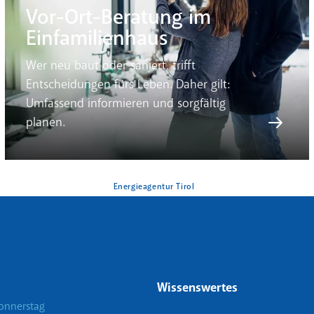
Vor-Ort-Beratung im
Einfamilienhaus
Wer neu baut oder saniert, trifft
Entscheidungen fürs Leben. Daher gilt:
Umfassend informieren und sorgfältig
planen.
Energieagentur Tirol
Wissenswertes
onnerstag