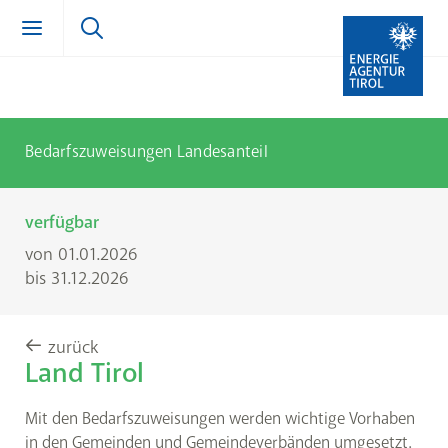
Zum Inhalt springen (Alt + 0)
zur Navigation springen (Alt + 1)
Zur Suche springen (Alt + 2)
Bedarfszuweisungen Landesanteil
verfügbar
von 01.01.2026
bis 31.12.2026
zurück
Land Tirol
Mit den Bedarfszuweisungen werden wichtige Vorhaben
in den Gemeinden und Gemeindeverbänden umgesetzt.