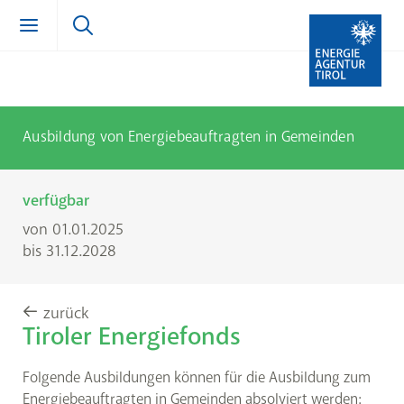
Zum Inhalt springen (Alt + 0)
zur Navigation springen (Alt + 1)
Zur Suche springen (Alt + 2)
Ausbildung von Energiebeauftragten in Gemeinden
verfügbar
von 01.01.2025
bis 31.12.2028
zurück
Tiroler Energiefonds
Folgende Ausbildungen können für die Ausbildung zum
Energiebeauftragten in Gemeinden absolviert werden: