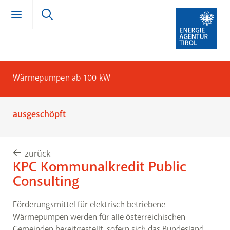
Zum Inhalt springen (Alt + 0)
zur Navigation springen (Alt + 1)
Zur Suche springen (Alt + 2)
Wärmepumpen ab 100 kW
ausgeschöpft
zurück
KPC Kommunalkredit Public
Consulting
Förderungsmittel für elektrisch betriebene
Wärmepumpen werden für alle österreichischen
Gemeinden bereitgestellt, sofern sich das Bundesland