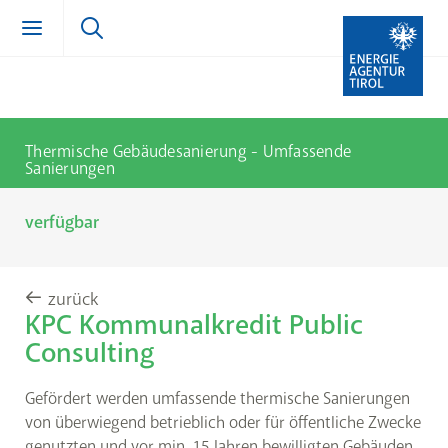
Zum Inhalt springen (Alt + 0)
zur Navigation springen (Alt + 1)
Zur Suche springen (Alt + 2)
Thermische Gebäudesanierung - Umfassende
Sanierungen
verfügbar
zurück
KPC Kommunalkredit Public
Consulting
Gefördert werden umfassende thermische Sanierungen
von überwiegend betrieblich oder für öffentliche Zwecke
genutzten und vor min. 15 Jahren bewilligten Gebäuden