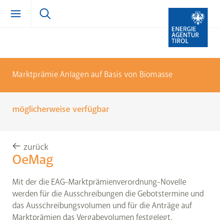
Zum Inhalt springen (Alt + 0)
zur Navigation springen (Alt + 1)
Zur Suche springen (Alt + 2)
Marktprämie Anlagen auf Basis von Biomasse
möglicherweise verfügbar
zurück
OeMag
Mit der die EAG-Marktprämienverordnung-Novelle
werden für die Ausschreibungen die Gebotstermine und
das Ausschreibungsvolumen und für die Anträge auf
Marktprämien das Vergabevolumen festgelegt.