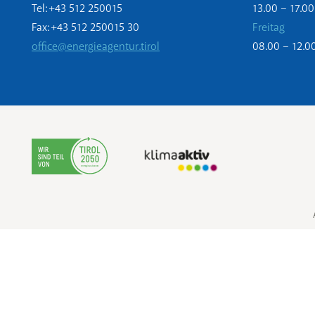
Tel: +43 512 250015
13.00 – 17.00
Fax: +43 512 250015 30
Freitag
office@energieagentur.tirol
08.00 – 12.0