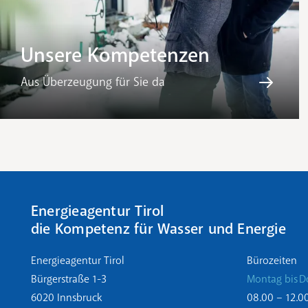
Unsere Kompetenzen
Aus Überzeugung für Sie da
Energieagentur Tirol
die Kompetenz für Wasser und Energie
Energieagentur Tirol
Bürozeiten
Bürgerstraße 1-3
Montag bis D
6020 Innsbruck
08.00 – 12.0