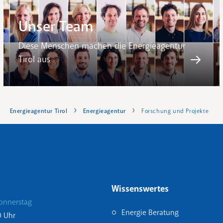
Unser Team
Diese Menschen machen die Energieagentur
Tirol aus
Energieagentur Tirol
Energieagentur
Forschung und Projekte
Wissenswertes
onnerstag
Energie Beratung
0 Uhr