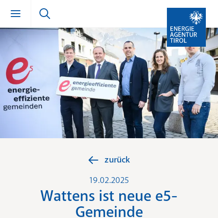
Zum Inhalt springen (Alt + 0)
zur Navigation springen (Alt + 1)
Zur Suche springen (Alt + 2)
zurück
19.02.2025
Wattens ist neue e5-
Gemeinde