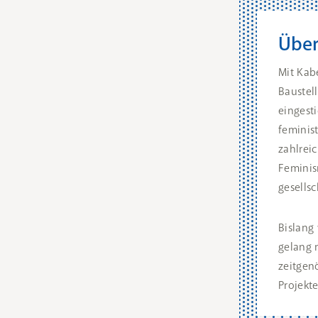
Über
Mit Kab
Baustel
eingest
feminis
zahlrei
Feminis
gesellsc
Bislang
gelang m
zeitgen
Projekte