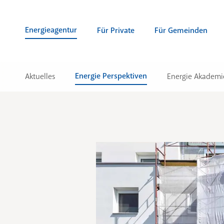
Zum Inhalt springen (Alt + 0)
zur Navigation springen (Alt + 1)
Zur Suche springen (Alt + 2)
Energieagentur
Für Private
Für Gemeinden
Energie Perspektiven
Aktuelles
Energie Akademi