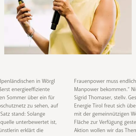
Alpenländischen in Wörgl
ch den selben Wert wie
erst energie­effiziente
Manpower bekommen.“ Nich
en Sommer über ein für
Sigrid Thomaser, stellv. Ge
bschutznetz zu sehen, auf
Energie Tirol freut sich üb
 Satz stand: Solange
mit der gemeinnützigen Wo
quelle unterbewertet ist,
Fläche zur Verfügung gestel
nstlerin erklärt die
Aktion wollen wir das The