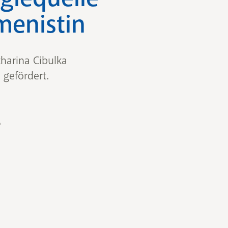
menistin
harina Cibulka
 gefördert.
go