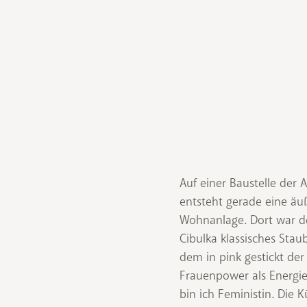
Auf einer Baustelle der 
Frauenpower muss endli
entsteht gerade eine äuß
Wohnanlage. Dort war d
Cibulka klassisches Stau
dem in pink gestickt der
Frauenpower als Energie
bin ich Feministin. Die Kü