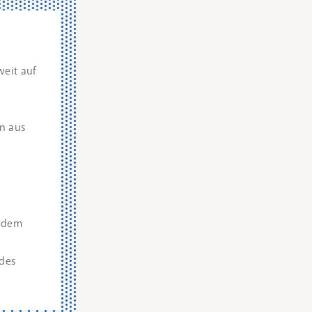
weit auf
n aus
Zudem
 des