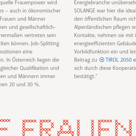
equelle Frauenpower wird
Energiebranche unüberseh
 es – auch in ökonomischer
SOLANGE war hier die ideal
e: Frauen und Männer
den öffentlichen Raum rich
chen und gesellschaftlich-
Alpenländischen pflegen w
chermaßen vertreten sein
Kontakte, nehmen sie mit 
alten können. Job-Splitting
energieeffizienten Gebäud
ositionen eine
Vorbildfunktion ein und l
in. In Österreich liegen die
Beitrag zu
TIROL 2050 
gleicher Qualifikation und
sich durch diese Kooperat
auen und Männern immer
bestätigt.“
chen 20 und 30 %.