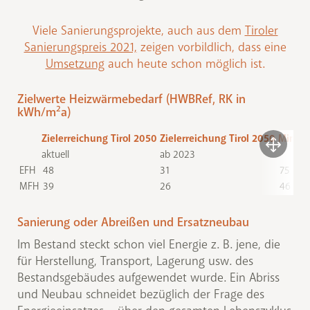
Viele Sanierungsprojekte, auch aus dem
Tiroler
Sanierungspreis 2021,
zeigen vorbildlich, dass eine
Umsetzung
auch heute schon möglich ist.
Zielwerte Heizwärmebedarf (HWBRef, RK in
2
kWh/m
a)
Zielerreichung Tirol 2050
Zielerreichung Tirol 2050
Mindes
aktuell
ab 2023
EFH
48
31
75
MFH
39
26
46
Sanierung oder Abreißen und Ersatzneubau
Im Bestand steckt schon viel Energie z. B. jene, die
für Herstellung, Transport, Lagerung usw. des
Bestandsgebäudes aufgewendet wurde. Ein Abriss
und Neubau schneidet bezüglich der Frage des