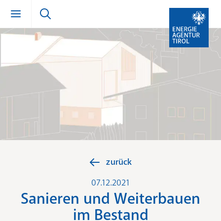
Zum Inhalt springen (Alt + 0)
zur Navigation springen (Alt + 1)
Zur Suche springen (Alt + 2)
zurück
07.12.2021
Sanieren und Weiterbauen
im Bestand