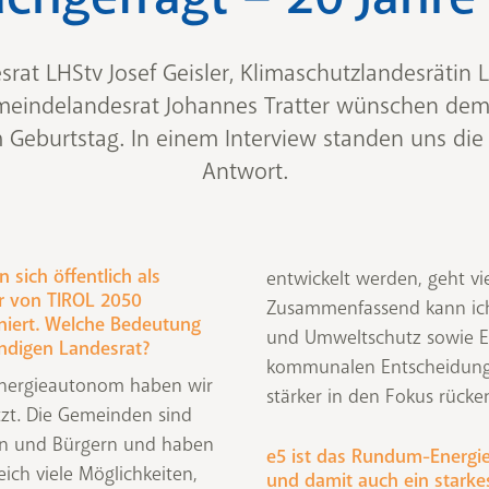
srat LHStv Josef Geisler, Klimaschutzlandesrätin L
meindelandesrat Johannes Tratter wünschen d
m Geburtstag. In einem Interview standen uns die
Antwort.
sich öffentlich als
entwickelt werden, geht vie
er von TIROL 2050
Zusammenfassend kann ich 
niert. Welche Bedeutung
und Umweltschutz sowie En
ändigen Landesrat?
kommunalen Entscheidung
energieautonom haben wir
stärker in den Fokus rücke
tzt. Die Gemeinden sind
en und Bürgern und haben
e5 ist das Rundum-Energi
ich viele Möglichkeiten,
und damit auch ein stark