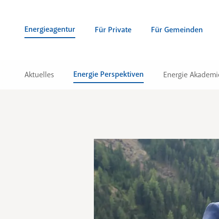
Zum Inhalt springen (Alt + 0)
zur Navigation springen (Alt + 1)
Zur Suche springen (Alt + 2)
Energieagentur
Für Private
Für Gemeinden
Energie Perspektiven
Aktuelles
Energie Akademi