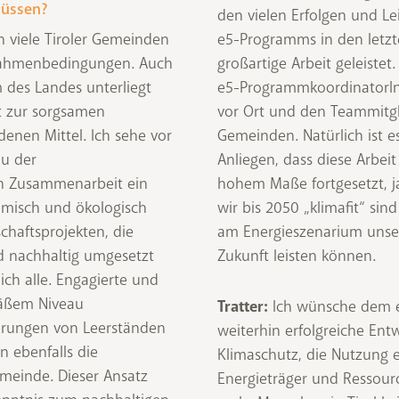
müssen?
den vielen Erfolgen und Le
n viele Tiroler Gemeinden
e5-Programms in den letzt
 Rahmenbedingungen. Auch
großartige Arbeit geleistet
 des Landes unterliegt
e5-ProgrammkoordinatorIn
t zur sorgsamen
vor Ort und den Teammitgl
nen Mittel. Ich sehe vor
Gemeinden. Natürlich ist e
au der
Anliegen, dass diese Arbe
n Zusammenarbeit ein
hohem Maße fortgesetzt, ja
omisch und ökologisch
wir bis 2050 „klimafit“ sin
chaftsprojekten, die
am Energieszenarium uns
 nachhaltig umgesetzt
Zukunft leisten können.
lich alle. Engagierte und
mäßem Niveau
Tratter:
Ich wünsche dem 
ierungen von Leerständen
weiterhin erfolgreiche Ent
n ebenfalls die
Klimaschutz, die Nutzung 
emeinde. Dieser Ansatz
Energieträger und Ressou