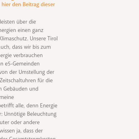
hier den Beitrag dieser
eisten über die
nergien einen ganz
limaschutz. Unsere Tirol
uch, dass wir bis zum
ergie verbrauchen
 den e5-Gemeinden
n von der Umstellung der
eitschaltuhren für die
hen Gebäuden und
emeine
trifft alle, denn Energie
r: Unnötige Beleuchtung
uter oder andere
wissen ja, dass der
% der Gesamtstromkosten