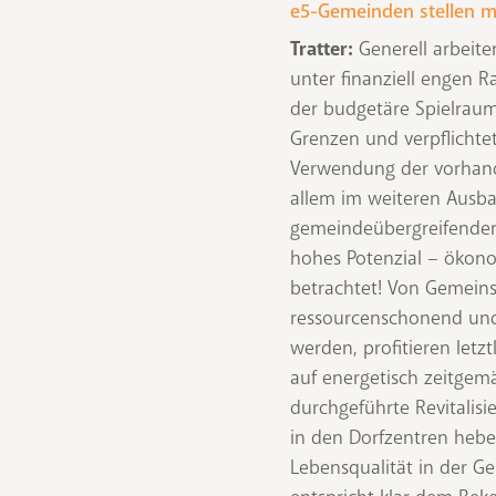
e5-Gemeinden stellen 
Tratter:
Generell arbeite
unter finanziell engen
der budgetäre Spielraum
Grenzen und verpflichte
Verwendung der vorhande
allem im weiteren Ausb
gemeindeübergreifende
hohes Potenzial – ökon
betrachtet! Von Gemeins
ressourcenschonend und
werden, profitieren letzt
auf energetisch zeitge
durchgeführte Revitalis
in den Dorfzentren hebe
Lebensqualität in der G