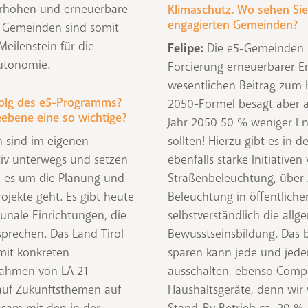
 erhöhen und erneuerbare
Klimaschutz. Wo sehen Sie 
engagierten Gemeinden?
ie Gemeinden sind somit
Meilenstein für die
Felipe:
Die e5-Gemeinden l
autonomie.
Forcierung erneuerbarer E
wesentlichen Beitrag zum K
folg des e5-Programms?
2050-Formel besagt aber a
ebene eine so wichtige?
Jahr 2050 50 % weniger En
 sind im eigenen
sollten! Hierzu gibt es in
iv unterwegs und setzen
ebenfalls starke Initiative
n es um die Planung und
Straßenbeleuchtung, über Z
rojekte geht. Es gibt heute
Beleuchtung in öffentlic
unale Einrichtungen, die
selbstverständlich die allg
prechen. Das Land Tirol
Bewusstseinsbildung. Das be
mit konkreten
sparen kann jede und jede
Rahmen von LA 21
ausschalten, ebenso Comp
lauf Zukunftsthemen auf
Haushaltsgeräte, denn wir 
nsam mit den in der
Stand-By Betrieb ca. 20 