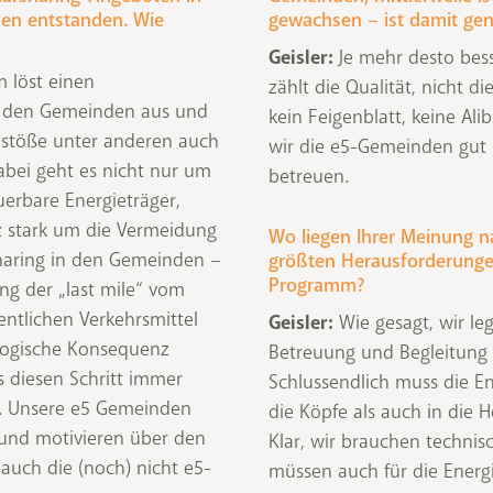
den entstanden. Wie
gewachsen – ist damit ge
Geisler:
Je mehr desto bess
 löst einen
zählt die Qualität, nicht die
i den Gemeinden aus und
kein Feigenblatt, keine Ali
anstöße unter anderen auch
wir die e5-Gemeinden gut
bei geht es nicht nur um
betreuen.
uerbare Energieträger,
 stark um die Vermeidung
Wo liegen Ihrer Meinung n
haring in den Gemeinden –
größten Herausforderunge
Programm?
ng der „last mile“ vom
entlichen Verkehrsmittel
Geisler:
Wie gesagt, wir leg
 logische Konsequenz
Betreuung und Begleitung
ss diesen Schritt immer
Schlussendlich muss die E
 Unsere e5 Gemeinden
die Köpfe als auch in die 
n und motivieren über den
Klar, wir brauchen technis
 auch die (noch) nicht e5-
müssen auch für die Ener