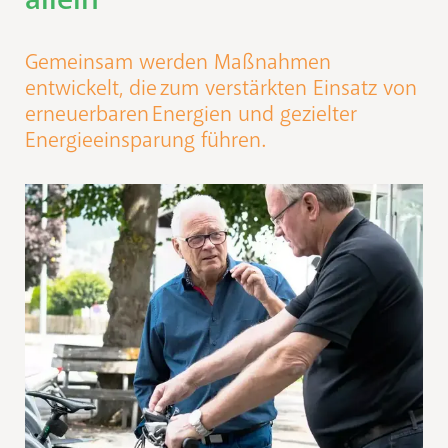
Gemeinsam werden Maßnahmen
entwickelt, die
zum verstärkten Einsatz von
erneuerbaren
Energien und gezielter
Energieeinsparung führen.