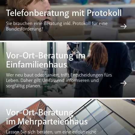
Telefonberatung mit Protokoll
Sie brauchen eine Beratung inkl. Protokoll für eine
Bundesförderung?
Vor-Ort-Beratung im
Einfamilienhaus
Wer neu baut oder saniert, trifft Entscheidungen fürs
Leben. Daher gilt: Umfassend informieren und
sorgfältig planen.
Vor-Ort-Beratung
im Mehrparteienhaus
Lassen Sie sich beraten, um eine erfolgreiche